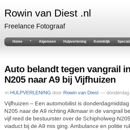
Rowin van Diest .nl
Freelance Fotograaf
Home
*
Algemeen
Hulpverlening
Koninklijk
Special
Auto belandt tegen vangrail i
N205 naar A9 bij Vijfhuizen
in
HULPVERLENING
door
Rowin van Diest
— donderdag 
Vijfhuizen – Een automobilist is donderdagmiddag
N205 naar de A9 richting Alkmaar in de vangrail b
vijf reed de bestuurster over de Schipholweg-N205
viaduct bij de A9 mis ging. Ambulance en politie ru