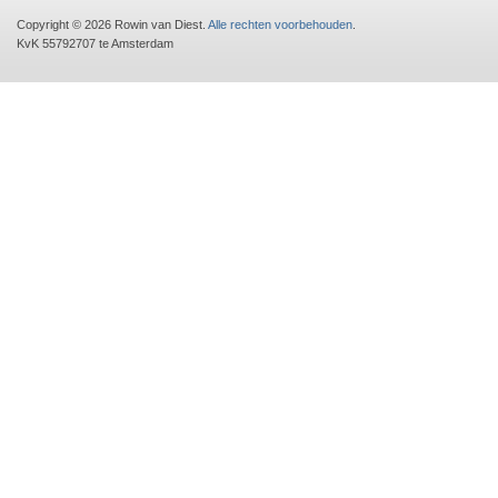
Copyright © 2026 Rowin van Diest.
Alle rechten voorbehouden
.
KvK 55792707 te Amsterdam