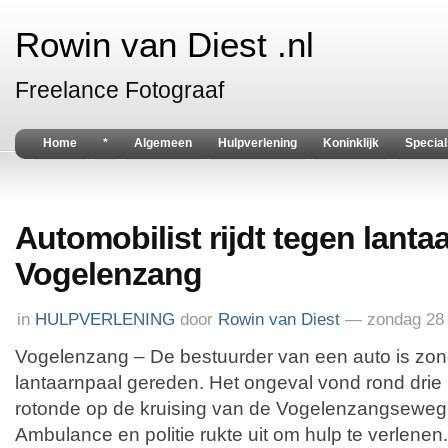
Rowin van Diest .nl
Freelance Fotograaf
Home
*
Algemeen
Hulpverlening
Koninklijk
Special
Automobilist rijdt tegen lanta
Vogelenzang
in
HULPVERLENING
door
Rowin van Diest
— zondag 28 
Vogelenzang – De bestuurder van een auto is zo
lantaarnpaal gereden. Het ongeval vond rond drie u
rotonde op de kruising van de Vogelenzangseweg
Ambulance en politie rukte uit om hulp te verlenen.