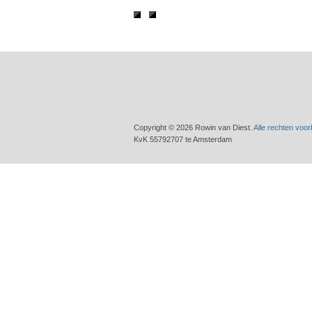
Copyright © 2026 Rowin van Diest.
Alle rechten voo
KvK 55792707 te Amsterdam