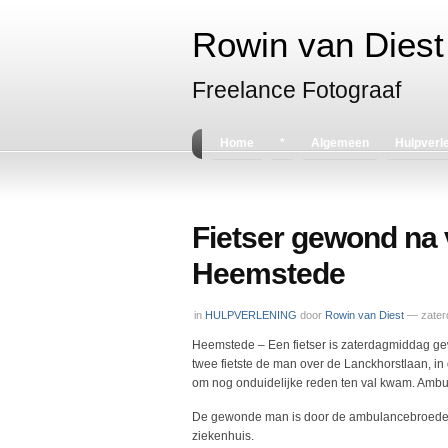
Rowin van Diest 
Freelance Fotograaf
Home
*
Algemeen
Hulpverl
Fietser gewond na 
Heemstede
in
HULPVERLENING
door
Rowin van Diest
— zaterd
Heemstede – Een fietser is zaterdagmiddag ge
twee fietste de man over de Lanckhorstlaan, in
om nog onduidelijke reden ten val kwam. Ambula
De gewonde man is door de ambulancebroeders
ziekenhuis.