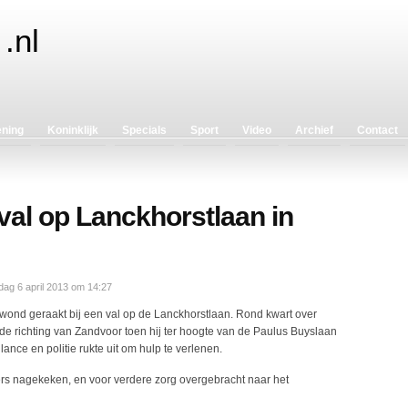
.nl
ening
Koninklijk
Specials
Sport
Video
Archief
Contact
val op Lanckhorstlaan in
ag 6 april 2013 om 14:27
wond geraakt bij een val op de Lanckhorstlaan. Rond kwart over
 de richting van Zandvoor toen hij ter hoogte van de Paulus Buyslaan
nce en politie rukte uit om hulp te verlenen.
 nagekeken, en voor verdere zorg overgebracht naar het