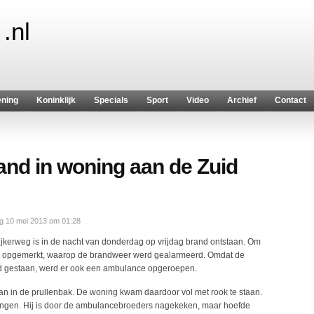
.nl
ening
Koninklijk
Specials
Sport
Video
Archief
Contact
rand in woning aan de Zuid
ag 10 mei 2013 om 01:28
jkerweg is in de nacht van donderdag op vrijdag brand ontstaan. Om
ng opgemerkt, waarop de brandweer werd gealarmeerd. Omdat de
d gestaan, werd er ook een ambulance opgeroepen.
n in de prullenbak. De woning kwam daardoor vol met rook te staan.
 brengen. Hij is door de ambulancebroeders nagekeken, maar hoefde