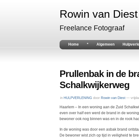
Rowin van Diest 
Freelance Fotograaf
Home
*
Algemeen
Hulpverl
Prullenbak in de b
Schalkwijkerweg
in
HULPVERLENING
door
Rowin van Diest
— vrijd
Haarlem – In een woning aan de Zuid Schalkwi
even over half een werd de brand in de woni
bewoner ook nog binnen was en in de rook ha
In de woning was door een asbak brand ontstaa
De bewoner wist zich op tijd in veiligheid te