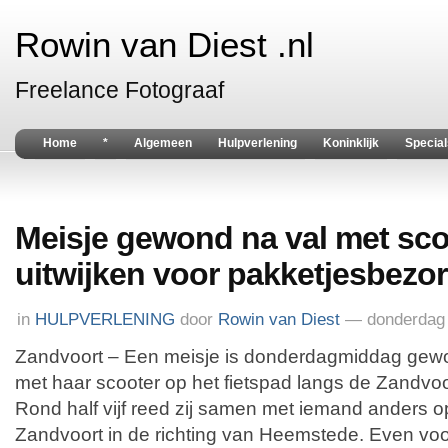
Rowin van Diest .nl
Freelance Fotograaf
Home
*
Algemeen
Hulpverlening
Koninklijk
Special
Meisje gewond na val met sco
uitwijken voor pakketjesbezo
in
HULPVERLENING
door
Rowin van Diest
— donderdag 
Zandvoort – Een meisje is donderdagmiddag gewo
met haar scooter op het fietspad langs de Zandvoo
Rond half vijf reed zij samen met iemand anders o
Zandvoort in de richting van Heemstede. Even vo