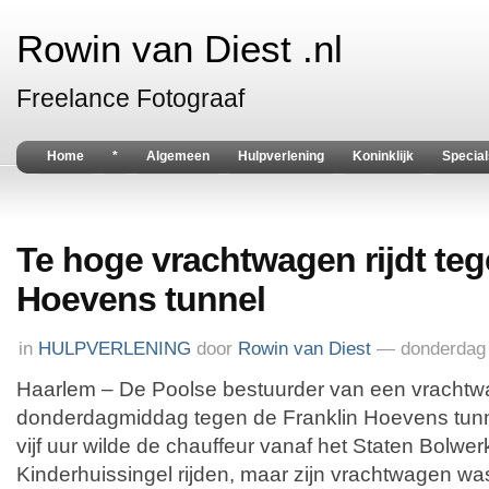
Rowin van Diest .nl
Freelance Fotograaf
Home
*
Algemeen
Hulpverlening
Koninklijk
Special
Te hoge vrachtwagen rijdt teg
Hoevens tunnel
in
HULPVERLENING
door
Rowin van Diest
— donderdag 
Haarlem – De Poolse bestuurder van een vrachtw
donderdagmiddag tegen de Franklin Hoevens tun
vijf uur wilde de chauffeur vanaf het Staten Bolwer
Kinderhuissingel rijden, maar zijn vrachtwagen w