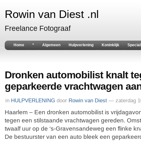
Rowin van Diest .nl
Freelance Fotograaf
Home
*
Algemeen
Hulpverlening
Koninklijk
Special
Dronken automobilist knalt t
geparkeerde vrachtwagen aa
in
HULPVERLENING
door
Rowin van Diest
— zaterdag 1
Haarlem – Een dronken automobilist is vrijdagavo
tegen een stilstaande vrachtwagen gereden. Oms
twaalf uur op de ‘s-Gravensandeweg een flinke kna
De bestuurster van een auto bleek een geparkee