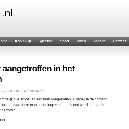
.nl
ening
Koninklijk
Specials
Sport
Video
Archief
Contact
t aangetroffen in het
m
ag 3 september 2013 om 10:16
stoffelijk overschot van een man aangetroffen. Al vroeg in de ochtend
r opzoek naar deze man. In de loop van de ochtend werd de man in
getroffen.
art.