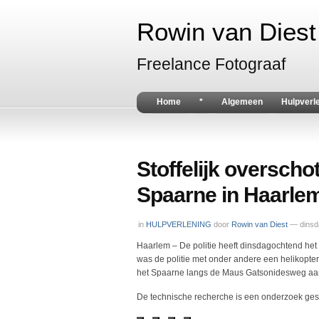
Rowin van Diest 
Freelance Fotograaf
Home
*
Algemeen
Hulpverl
Stoffelijk overscho
Spaarne in Haarle
in
HULPVERLENING
door
Rowin van Diest
— dinsd
Haarlem – De politie heeft dinsdagochtend het 
was de politie met onder andere een helikopte
het Spaarne langs de Maus Gatsonidesweg aan
De technische recherche is een onderzoek gest