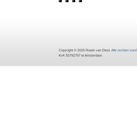
Copyright © 2026 Rowin van Diest.
Alle rechten voo
KvK 55792707 te Amsterdam