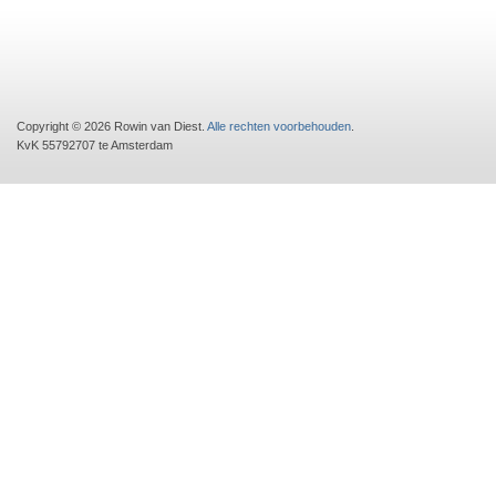
Copyright © 2026 Rowin van Diest.
Alle rechten voorbehouden
.
KvK 55792707 te Amsterdam