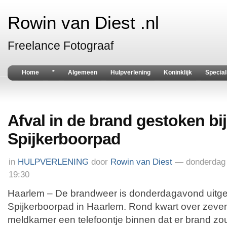
Rowin van Diest .nl
Freelance Fotograaf
Home
*
Algemeen
Hulpverlening
Koninklijk
Special
Afval in de brand gestoken bij 
Spijkerboorpad
in
HULPVERLENING
door
Rowin van Diest
— donderdag
19:30
Haarlem – De brandweer is donderdagavond uitger
Spijkerboorpad in Haarlem. Rond kwart over zeve
meldkamer een telefoontje binnen dat er brand zo