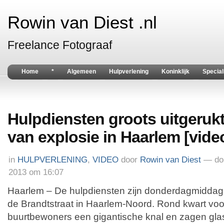
Rowin van Diest .nl
Freelance Fotograaf
Home
*
Algemeen
Hulpverlening
Koninklijk
Special
Hulpdiensten groots uitgeruk
van explosie in Haarlem [vide
in
HULPVERLENING
,
VIDEO
door
Rowin van Diest
— do
2013 om 16:07
Haarlem – De hulpdiensten zijn donderdagmiddag 
de Brandtstraat in Haarlem-Noord. Rond kwart voo
buurtbewoners een gigantische knal en zagen glas 