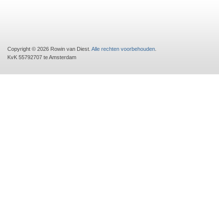
Copyright © 2026 Rowin van Diest.
Alle rechten voorbehouden
.
KvK 55792707 te Amsterdam