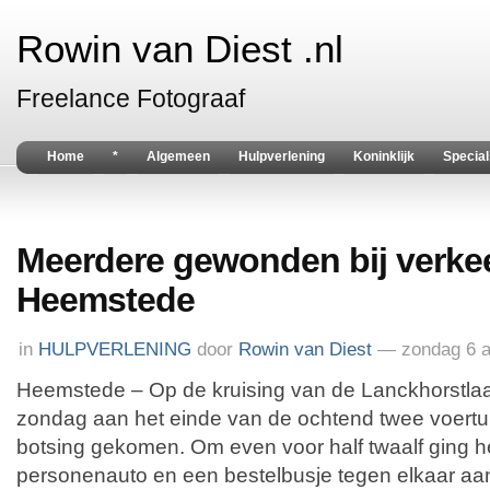
Rowin van Diest .nl
Freelance Fotograaf
Home
*
Algemeen
Hulpverlening
Koninklijk
Special
Meerdere gewonden bij verke
Heemstede
in
HULPVERLENING
door
Rowin van Diest
— zondag 6 a
Heemstede – Op de kruising van de Lanckhorstla
zondag aan het einde van de ochtend twee voertui
botsing gekomen. Om even voor half twaalf ging h
personenauto en een bestelbusje tegen elkaar aan