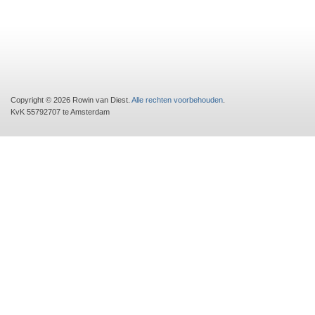
Copyright © 2026 Rowin van Diest.
Alle rechten voorbehouden
.
KvK 55792707 te Amsterdam