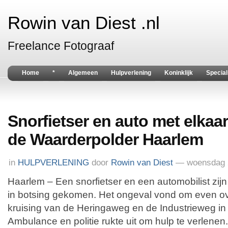
Rowin van Diest .nl
Freelance Fotograaf
Home
*
Algemeen
Hulpverlening
Koninklijk
Special
Snorfietser en auto met elkaar
de Waarderpolder Haarlem
in
HULPVERLENING
door
Rowin van Diest
— woensdag 2
Haarlem – Een snorfietser en een automobilist zi
in botsing gekomen. Het ongeval vond om even over
kruising van de Heringaweg en de Industrieweg in
Ambulance en politie rukte uit om hulp te verlenen.