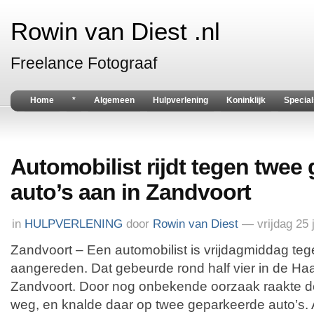
Rowin van Diest .nl
Freelance Fotograaf
Home
*
Algemeen
Hulpverlening
Koninklijk
Special
Automobilist rijdt tegen twee
auto’s aan in Zandvoort
in
HULPVERLENING
door
Rowin van Diest
— vrijdag 25 
Zandvoort – Een automobilist is vrijdagmiddag teg
aangereden. Dat gebeurde rond half vier in de Ha
Zandvoort. Door nog onbekende oorzaak raakte d
weg, en knalde daar op twee geparkeerde auto’s. 