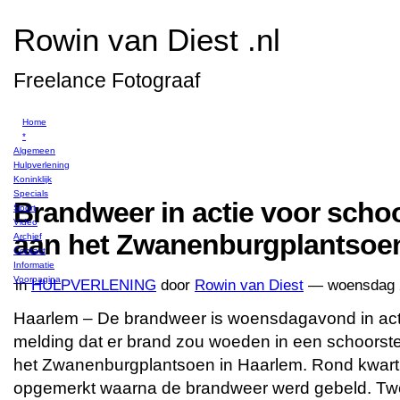
Rowin van Diest .nl
Freelance Fotograaf
Home
*
Algemeen
Hulpverlening
Koninklijk
Specials
Brandweer in actie voor scho
Sport
Video
aan het Zwanenburgplantsoe
Archief
Contact
Informatie
Voorpagina
in
HULPVERLENING
door
Rowin van Diest
— woensdag 2
Haarlem – De brandweer is woensdagavond in ac
melding dat er brand zou woeden in een schoorst
het Zwanenburgplantsoen in Haarlem. Rond kwart 
opgemerkt waarna de brandweer werd gebeld. T