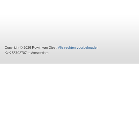
Copyright © 2026 Rowin van Diest.
Alle rechten voorbehouden
.
KvK 55792707 te Amsterdam