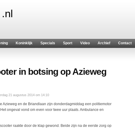
.nl
ening
Koninklijk
Specials
Sport
Video
Archief
Contact
ooter in botsing op Azieweg
rdag 21 augustus 2014 om 14:10
de Azieweg en de Briandlaan zijn donderdagmiddag een politiemotor
. Het ongeval vond om even voor twee uur plaats. Ambulance en
scooter raakte door de klap gewond. Beide zijn na de eerste zorg op