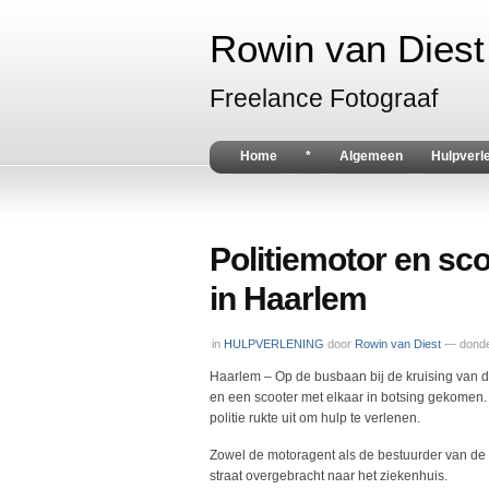
Rowin van Diest 
Freelance Fotograaf
Home
*
Algemeen
Hulpverl
Politiemotor en sc
in Haarlem
in
HULPVERLENING
door
Rowin van Diest
— donde
Haarlem – Op de busbaan bij de kruising van 
en een scooter met elkaar in botsing gekomen
politie rukte uit om hulp te verlenen.
Zowel de motoragent als de bestuurder van de 
straat overgebracht naar het ziekenhuis.