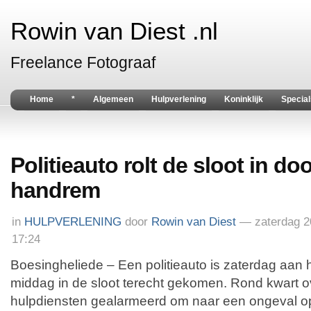
Rowin van Diest .nl
Freelance Fotograaf
Home
*
Algemeen
Hulpverlening
Koninklijk
Special
Politieauto rolt de sloot in do
handrem
in
HULPVERLENING
door
Rowin van Diest
— zaterdag 
17:24
Boesingheliede – Een politieauto is zaterdag aan 
middag in de sloot terecht gekomen. Rond kwart ov
hulpdiensten gealarmeerd om naar een ongeval o