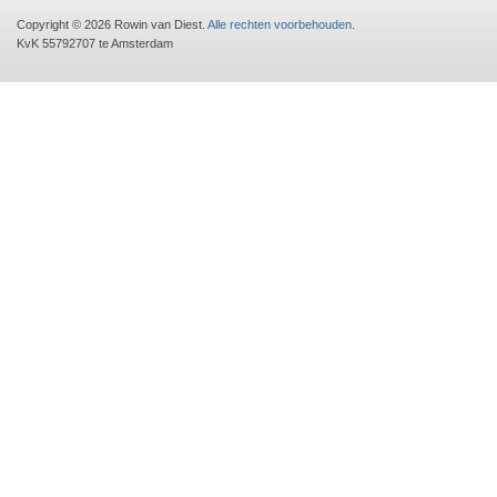
Copyright © 2026 Rowin van Diest.
Alle rechten voorbehouden
.
KvK 55792707 te Amsterdam