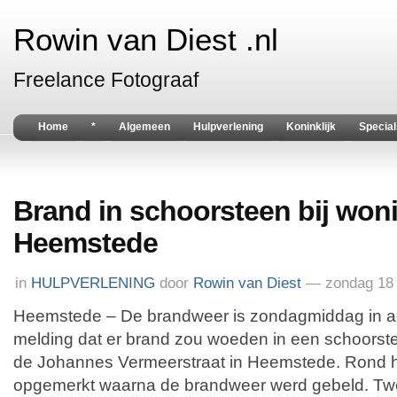
Rowin van Diest .nl
Freelance Fotograaf
Home
*
Algemeen
Hulpverlening
Koninklijk
Special
Brand in schoorsteen bij woni
Heemstede
in
HULPVERLENING
door
Rowin van Diest
— zondag 18 
Heemstede – De brandweer is zondagmiddag in a
melding dat er brand zou woeden in een schoorst
de Johannes Vermeerstraat in Heemstede. Rond ha
opgemerkt waarna de brandweer werd gebeld. T