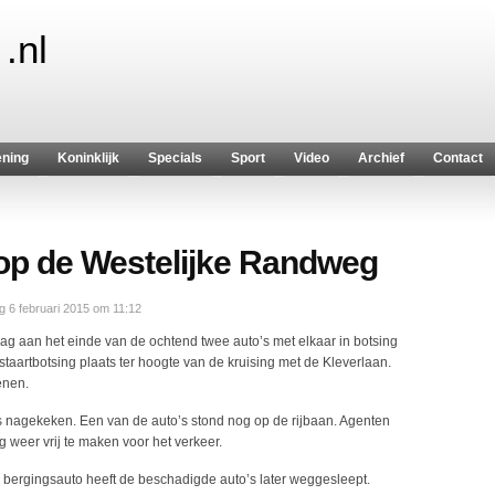
.nl
ening
Koninklijk
Specials
Sport
Video
Archief
Contact
 op de Westelijke Randweg
g 6 februari 2015 om 11:12
ag aan het einde van de ochtend twee auto’s met elkaar in botsing
aartbotsing plaats ter hoogte van de kruising met de Kleverlaan.
enen.
nagekeken. Een van de auto’s stond nog op de rijbaan. Agenten
eer vrij te maken voor het verkeer.
bergingsauto heeft de beschadigde auto’s later weggesleept.