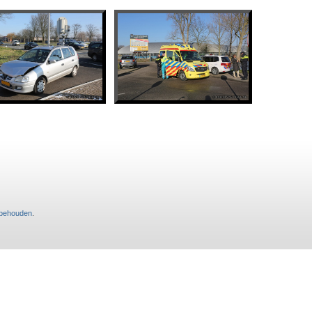
rbehouden
.