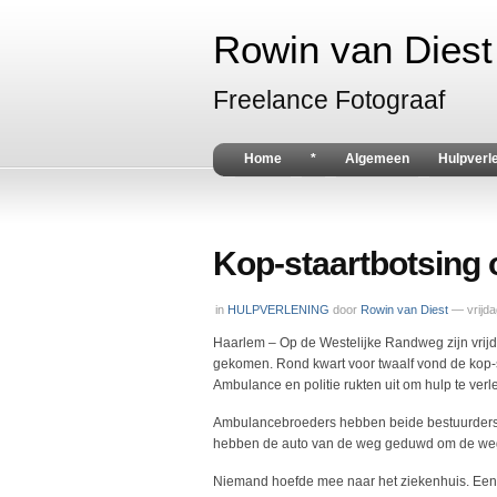
Rowin van Diest 
Freelance Fotograaf
Home
*
Algemeen
Hulpverl
Kop-staartbotsing
in
HULPVERLENING
door
Rowin van Diest
— vrijda
Haarlem – Op de Westelijke Randweg zijn vrijd
gekomen. Rond kwart voor twaalf vond de kop-st
Ambulance en politie rukten uit om hulp te verl
Ambulancebroeders hebben beide bestuurders 
hebben de auto van de weg geduwd om de weg w
Niemand hoefde mee naar het ziekenhuis. Een 