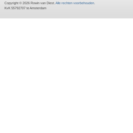
Copyright © 2026 Rowin van Diest.
Alle rechten voorbehouden
.
KvK 55792707 te Amsterdam