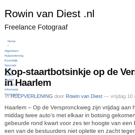
Rowin van Diest .nl
Freelance Fotograaf
Home
*
Algemeen
Hulpverlening
Koninklijk
Specials
Kop-staartbotsinkje op de V
Sport
Video
in Haarlem
Archief
Contact
Informatie
Voorpagina
in
HULPVERLENING
door
Rowin van Diest
— vrijdag 10 
Haarlem – Op de Verspronckweg zijn vrijdag aan 
middag twee auto’s met elkaar in botsing gekomen
gebeurde rond kwart voor zes ter hoogte van een
een van de bestuurders niet oplette en zacht teg