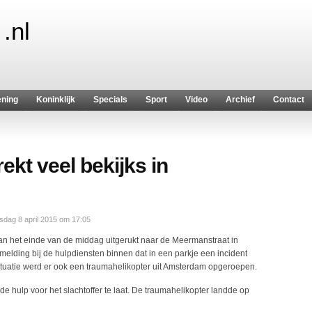
.nl
ening
Koninklijk
Specials
Sport
Video
Archief
Contact
ekt veel bekijks in
dag 8 april 2015 om 17:05
n het einde van de middag uitgerukt naar de Meermanstraat in
elding bij de hulpdiensten binnen dat in een parkje een incident
tuatie werd er ook een traumahelikopter uit Amsterdam opgeroepen.
e hulp voor het slachtoffer te laat. De traumahelikopter landde op