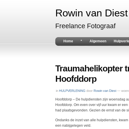
Rowin van Diest 
Freelance Fotograaf
Home
*
Algemeen
Hulpverl
Traumahelikopter tr
Hoofddorp
in
HULPVERLENING
door
Rowin van Diest
— woens
Hoofddorp – De hulpdiensten zijn woensdag aa
Hoofddorp. Om even over vijf uur kwam er een m
had plaatsgevonden. Gezien de ernst van de si
Ondanks de inzet van alle hulpdiensten, kwam d
een nabijgelegen veld.