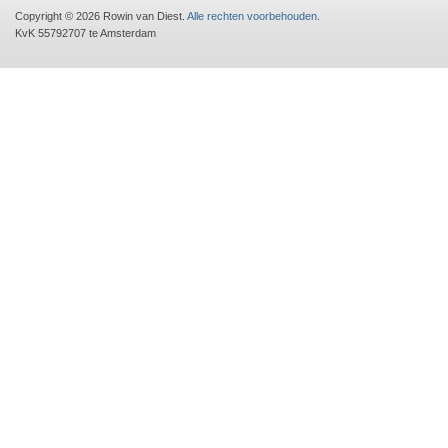
Copyright © 2026 Rowin van Diest.
Alle rechten voorbehouden
.
KvK 55792707 te Amsterdam