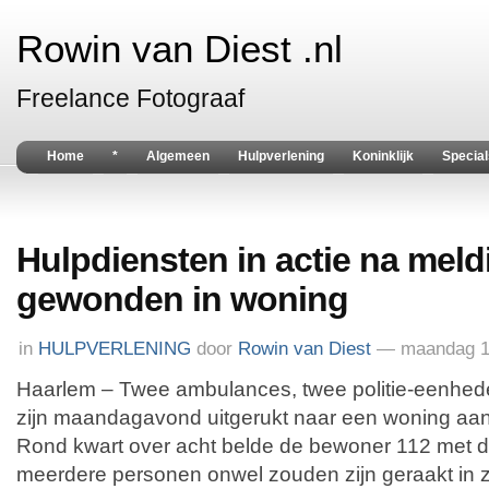
Rowin van Diest .nl
Freelance Fotograaf
Home
*
Algemeen
Hulpverlening
Koninklijk
Special
Hulpdiensten in actie na mel
gewonden in woning
in
HULPVERLENING
door
Rowin van Diest
— maandag 15
Haarlem – Twee ambulances, twee politie-eenhe
zijn maandagavond uitgerukt naar een woning aa
Rond kwart over acht belde de bewoner 112 met d
meerdere personen onwel zouden zijn geraakt in z