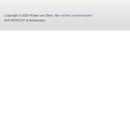
Copyright © 2026 Rowin van Diest.
Alle rechten voorbehouden
.
KvK 55792707 te Amsterdam