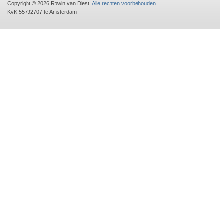
Copyright © 2026 Rowin van Diest.
Alle rechten voorbehouden
.
KvK 55792707 te Amsterdam