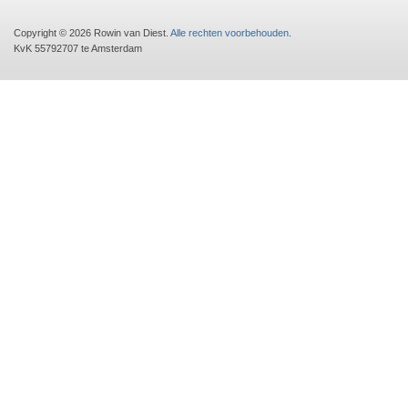
Copyright © 2026 Rowin van Diest.
Alle rechten voorbehouden
.
KvK 55792707 te Amsterdam