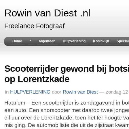
Rowin van Diest .nl
Freelance Fotograaf
Home
*
Algemeen
Hulpverlening
Koninklijk
Special
Scooterrijder gewond bij bots
op Lorentzkade
in
HULPVERLENING
door
Rowin van Diest
— zondag 12 
Haarlem – Een scooterrijder is zondagavond in b
een auto. Een snorscooter met daarop twee jong
elf uur over de Lorentzkade, toen het ter hoogte va
mis ging. De automobiliste die uit de zijstraat kwam