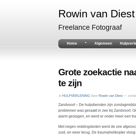
Rowin van Diest 
Freelance Fotograaf
Home
*
Algemeen
Hulpverl
Grote zoekactie naa
te zijn
in
HULPVERLENING
door
Rowin van Diest
— zonda
Zandvoort – De hulpdiensten zijn zondagmidda
problemen was geraakt in zee bij Zandvoort. Om
alarm geslagen, en werd er onder meer een tr
Met negen reddingsboten werd de zee afgezocht
zuid, en weer terug. De traumahelikopter vlo