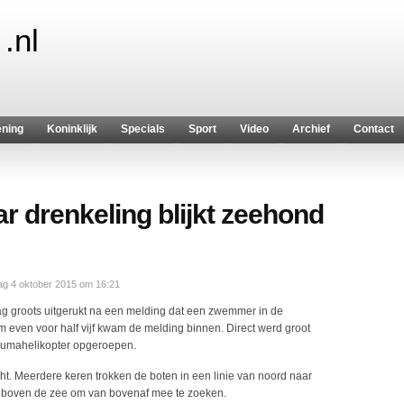
.nl
ening
Koninklijk
Specials
Sport
Video
Archief
Contact
r drenkeling blijkt zeehond
g 4 oktober 2015 om 16:21
g groots uitgerukt na een melding dat een zwemmer in de
 even voor half vijf kwam de melding binnen. Direct werd groot
aumahelikopter opgeroepen.
. Meerdere keren trokken de boten in een linie van noord naar
og boven de zee om van bovenaf mee te zoeken.