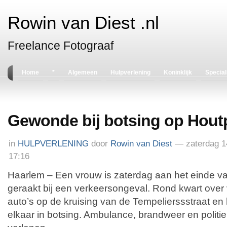
Rowin van Diest .nl
Freelance Fotograaf
Home
*
Algemeen
Hulpverlening
Koninklijk
Special
Gewonde bij botsing op Hout
in
HULPVERLENING
door
Rowin van Diest
— zaterdag 
17:16
Haarlem – Een vrouw is zaterdag aan het einde 
geraakt bij een verkeersongeval. Rond kwart over
auto’s op de kruising van de Tempelierssstraat en
elkaar in botsing. Ambulance, brandweer en politie 