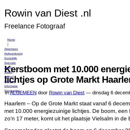
Rowin van Diest .nl
Freelance Fotograaf
Home
*
Algemeen
Hulpverlening
Koninklijk
Specials
Kerstboom met 10.000 energi
Sport
Video
lichtjes op Grote Markt Haarl
Archief
Contact
Informatie
Voorpagina
in
ALGEMEEN
door
Rowin van Diest
— dinsdag 6 decem
Haarlem – Op de Grote Markt staat vanaf 6 dece
met 10.000 energiezuinige lichtjes. De boom, ee
zo’n 17 meter, komt uit het plaatsje Vielsalm in d