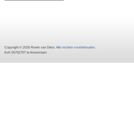
Copyright © 2026 Rowin van Diest.
Alle rechten voorbehouden
.
KvK 55792707 te Amsterdam