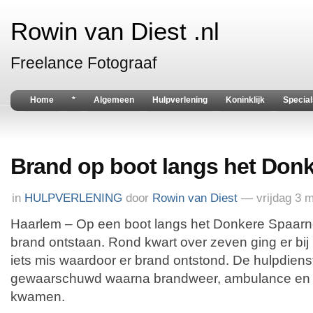
Rowin van Diest .nl
Freelance Fotograaf
Home
*
Algemeen
Hulpverlening
Koninklijk
Special
Brand op boot langs het Don
in
HULPVERLENING
door
Rowin van Diest
— vrijdag 3 
Haarlem – Op een boot langs het Donkere Spaarne
brand ontstaan. Rond kwart over zeven ging er 
iets mis waardoor er brand ontstond. De hulpdien
gewaarschuwd waarna brandweer, ambulance en pol
kwamen.