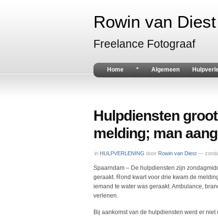
Rowin van Diest 
Freelance Fotograaf
Home
*
Algemeen
Hulpverl
Hulpdiensten groot
melding; man aan
in
HULPVERLENING
door
Rowin van Diest
— zonda
Spaarndam – De hulpdiensten zijn zondagmidda
geraakt. Rond kwart voor drie kwam de melding 
iemand te water was geraakt. Ambulance, brande
verlenen.
Bij aankomst van de hulpdiensten werd er niet d