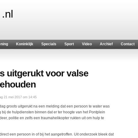
.nl
ening
Koninklijk
Specials
Sport
Video
Archief
Contact
s uitgerukt voor valse
gehouden
g 21 mei 2017 om 14:45
g groots uitgerukt na een melding dat een persoon te water was
bij de hulpdiensten binnen dat er ter hoogte van het Pontplein
er, politie en zelfs een traumahelikopter rukten uit om hulp te
irect een persoon in of bij het aangetroffen. Uit onderzoek bleek dat