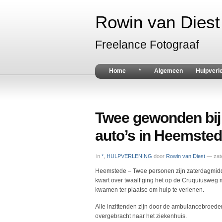
Rowin van Diest 
Freelance Fotograaf
Home
*
Algemeen
Hulpverl
Twee gewonden bij 
auto’s in Heemste
in
*
,
HULPVERLENING
door
Rowin van Diest
— zate
Heemstede – Twee personen zijn zaterdagmidd
kwart over twaalf ging het op de Cruquiusweg 
kwamen ter plaatse om hulp te verlenen.
Alle inzittenden zijn door de ambulancebroe
overgebracht naar het ziekenhuis.