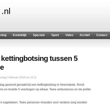
.nl
ening
Koninklijk
Specials
Sport
Video
Archief
Contact
kettingbotsing tussen 5
de
rdag 3 februari 2018 om 12:11
ag gewond geraakt bij een kettingbotsing in Heemstede. Rond
mis en knalde 5 voertuigen op elkaar. Twee ambulances en de politie
ders nagekeken. Twee personen moesten voor verdere zorg worden