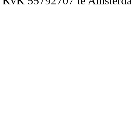
KvK 55792707 te Amsterd