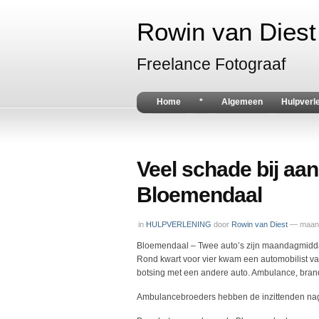
Rowin van Diest 
Freelance Fotograaf
Home
*
Algemeen
Hulpverl
Veel schade bij aan
Bloemendaal
in
HULPVERLENING
door
Rowin van Diest
— maand
Bloemendaal – Twee auto’s zijn maandagmidd
Rond kwart voor vier kwam een automobilist va
botsing met een andere auto. Ambulance, brand
Ambulancebroeders hebben de inzittenden nag