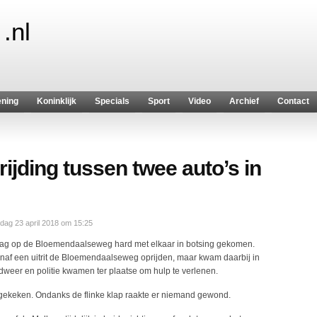
.nl
ening
Koninklijk
Specials
Sport
Video
Archief
Contact
rijding tussen twee auto’s in
ag 23 april 2018 om 15:25
ag op de Bloemendaalseweg hard met elkaar in botsing gekomen.
naf een uitrit de Bloemendaalseweg oprijden, maar kwam daarbij in
weer en politie kwamen ter plaatse om hulp te verlenen.
ekeken. Ondanks de flinke klap raakte er niemand gewond.