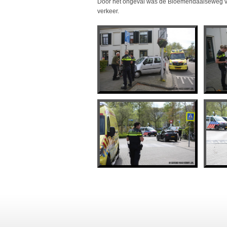
Door het ongeval was de Bloemendaalseweg vana
verkeer.