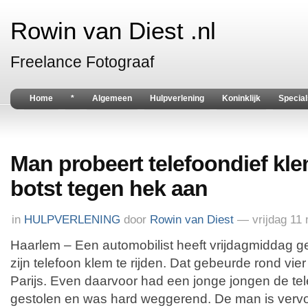
Rowin van Diest .nl
Freelance Fotograaf
Home
*
Algemeen
Hulpverlening
Koninklijk
Special
Man probeert telefoondief klem
botst tegen hek aan
in
HULPVERLENING
door
Rowin van Diest
— vrijdag 11
Haarlem – Een automobilist heeft vrijdagmiddag g
zijn telefoon klem te rijden. Dat gebeurde rond vi
Parijs. Even daarvoor had een jonge jongen de te
gestolen en was hard weggerend. De man is vervol