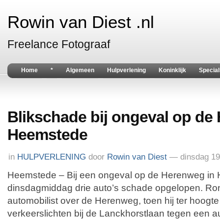
Rowin van Diest .nl
Freelance Fotograaf
Home
*
Algemeen
Hulpverlening
Koninklijk
Special
Blikschade bij ongeval op de
Heemstede
in
HULPVERLENING
door
Rowin van Diest
— dinsdag 19
Heemstede – Bij een ongeval op de Herenweg i
dinsdagmiddag drie auto’s schade opgelopen. Ron
automobilist over de Herenweg, toen hij ter hoogt
verkeerslichten bij de Lanckhorstlaan tegen een 