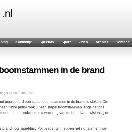
.nl
ening
Koninklijk
Specials
Sport
Video
Archief
Contact
 boomstammen in de brand
ag 9 juli 2018 om 21:20
d geprobeerd een stapel boomstammen in de brand te steken. Om
 een flinke pluim rook uit een stapel boomstammen langs het bos
eerde de brandweer. In afwachting van de brandweer wisten zij de
 brand nog nageblust. Politieagenten hebben het signalement van