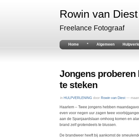
Rowin van Diest 
Freelance Fotograaf
Home
*
Algemeen
Hulpverl
Jongens proberen
te steken
in
HULPVERLENING
door
Rowin van Diest
— maand
Haarlem – Twee jongens hebben maandagavon
even voor negen uur zagen twee voorbijganger
aan de Spanjaardslaan omhoog komen en alarm
brand zelf grotendeels te blussen.
De brandweer heeft bij aankomst de smeulende