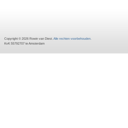
Copyright © 2026 Rowin van Diest.
Alle rechten voorbehouden
.
KvK 55792707 te Amsterdam