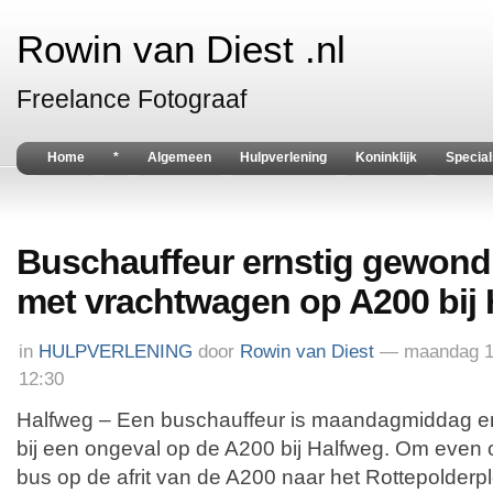
Rowin van Diest .nl
Freelance Fotograaf
Home
*
Algemeen
Hulpverlening
Koninklijk
Special
Buschauffeur ernstig gewond 
met vrachtwagen op A200 bij
in
HULPVERLENING
door
Rowin van Diest
— maandag 1
12:30
Halfweg – Een buschauffeur is maandagmiddag er
bij een ongeval op de A200 bij Halfweg. Om even o
bus op de afrit van de A200 naar het Rottepolder