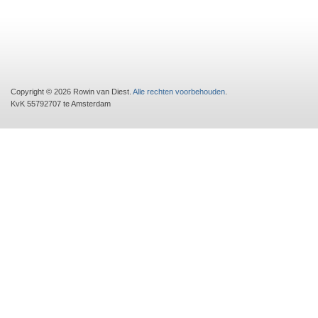
Copyright © 2026 Rowin van Diest.
Alle rechten voorbehouden
.
KvK 55792707 te Amsterdam