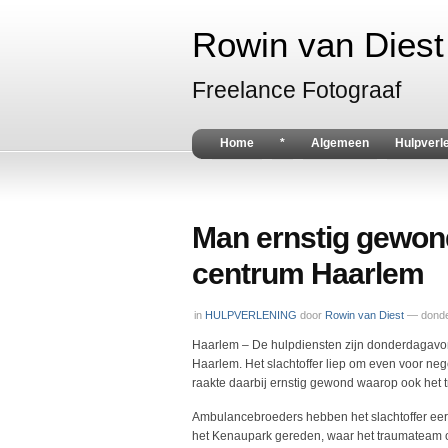
Rowin van Diest 
Freelance Fotograaf
Home
*
Algemeen
Hulpverl
Man ernstig gewond
centrum Haarlem
in
HULPVERLENING
door
Rowin van Diest
— donde
Haarlem – De hulpdiensten zijn donderdagavo
Haarlem. Het slachtoffer liep om even voor neg
raakte daarbij ernstig gewond waarop ook het
Ambulancebroeders hebben het slachtoffer eers
het Kenaupark gereden, waar het traumateam oo