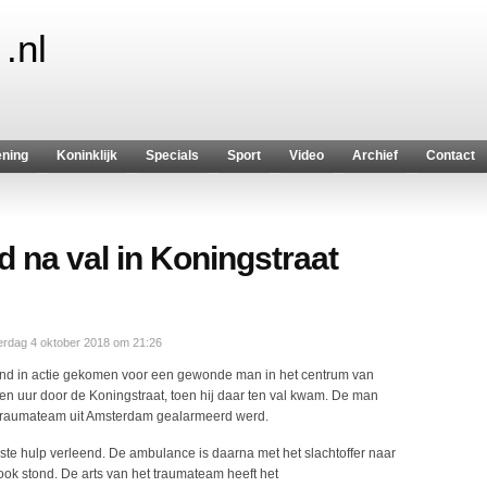
.nl
ening
Koninklijk
Specials
Sport
Video
Archief
Contact
 na val in Koningstraat
rdag 4 oktober 2018 om 21:26
nd in actie gekomen voor een gewonde man in het centrum van
en uur door de Koningstraat, toen hij daar ten val kwam. De man
 traumateam uit Amsterdam gealarmeerd werd.
te hulp verleend. De ambulance is daarna met het slachtoffer naar
k stond. De arts van het traumateam heeft het