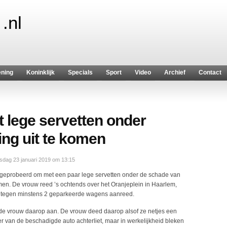
.nl
ening
Koninklijk
Specials
Sport
Video
Archief
Contact
 lege servetten onder
ing uit te komen
dag 23 januari 2019 om 13:15
eprobeerd om met een paar lege servetten onder de schade van
komen. De vrouw reed ’s ochtends over het Oranjeplein in Haarlem,
en tegen minstens 2 geparkeerde wagens aanreed.
e vrouw daarop aan. De vrouw deed daarop alsof ze netjes een
r van de beschadigde auto achterliet, maar in werkelijkheid bleken