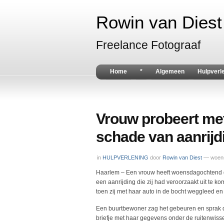
Rowin van Diest 
Freelance Fotograaf
Home
*
Algemeen
Hulpverl
Vrouw probeert met
schade van aanrijd
in
HULPVERLENING
door
Rowin van Diest
— woens
Haarlem – Een vrouw heeft woensdagochtend g
een aanrijding die zij had veroorzaakt uit te 
toen zij met haar auto in de bocht weggleed 
Een buurtbewoner zag het gebeuren en sprak d
briefje met haar gegevens onder de ruitenwisse