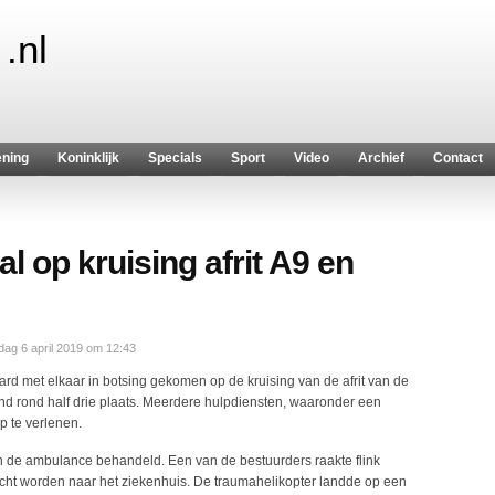
.nl
ening
Koninklijk
Specials
Sport
Video
Archief
Contact
 op kruising afrit A9 en
ag 6 april 2019 om 12:43
rd met elkaar in botsing gekomen op de kruising van de afrit van de
d rond half drie plaats. Meerdere hulpdiensten, waaronder een
p te verlenen.
 de ambulance behandeld. Een van de bestuurders raakte flink
ht worden naar het ziekenhuis. De traumahelikopter landde op een