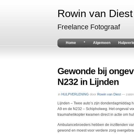
Rowin van Diest 
Freelance Fotograaf
Home
*
Algemeen
Hulpverl
Gewonde bij ongeval
N232 in Lijnden
in
HULPVERLENING
door
Rowin van Diest
— zaterd
Lijnden – Twee auto’s zijn donderdagmiddag ha
A9 en de N232 – Schipholweg. Het ongeval von
traumahelikopter kwamen direct in actie om hul
Ambulancebroeders hebben de inzittenden van
gewond en moest voor verdere zorg overgebrac