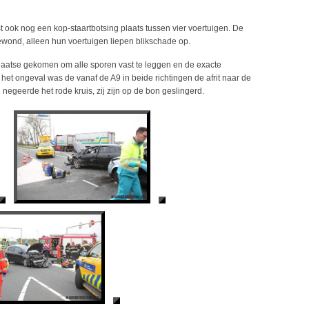
st ook nog een kop-staartbotsing plaats tussen vier voertuigen. De
ewond, alleen hun voertuigen liepen blikschade op.
laatse gekomen om alle sporen vast te leggen en de exacte
het ongeval was de vanaf de A9 in beide richtingen de afrit naar de
negeerde het rode kruis, zij zijn op de bon geslingerd.