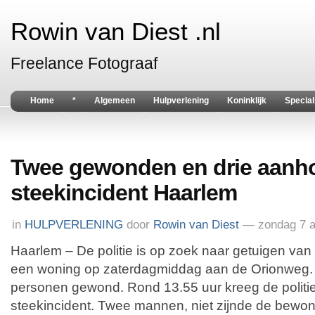
Rowin van Diest .nl
Freelance Fotograaf
Home
*
Algemeen
Hulpverlening
Koninklijk
Special
Twee gewonden en drie aanho
steekincident Haarlem
in
HULPVERLENING
door
Rowin van Diest
— zondag 7 a
Haarlem – De politie is op zoek naar getuigen van 
een woning op zaterdagmiddag aan de Orionweg. H
personen gewond. Rond 13.55 uur kreeg de politi
steekincident. Twee mannen, niet zijnde de bewo