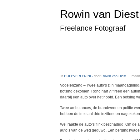
Rowin van Diest 
Freelance Fotograaf
Home
*
Algemeen
Hulpverl
in
HULPVERLENING
door
Rowin van Diest
— maand
Vogelenzang – Twee auto’s zijn maandagmidda
botsing gekomen. Rond half vijf reed een aut
daarbij een auto over het hoofd. Een botsing w
Twee ambulances, de brandweer en politie w
hebben de in totaal drie inzittenden nagekeken
Wel raakte de auto’s flink beschadigd. Om de 
auto’s van de weg geduwd. Een bergingswagen