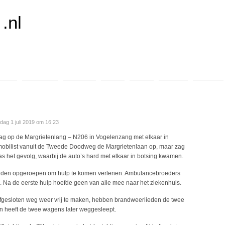
.nl
ening
Koninklijk
Specials
Sport
Video
Archief
Contact
ag 1 juli 2019 om 16:23
g op de Margrietenlang – N206 in Vogelenzang met elkaar in
omobilist vanuit de Tweede Doodweg de Margrietenlaan op, maar zag
as het gevolg, waarbij de auto’s hard met elkaar in botsing kwamen.
erden opgeroepen om hulp te komen verlenen. Ambulancebroeders
. Na de eerste hulp hoefde geen van alle mee naar het ziekenhuis.
afgesloten weg weer vrij te maken, hebben brandweerlieden de twee
 heeft de twee wagens later weggesleept.