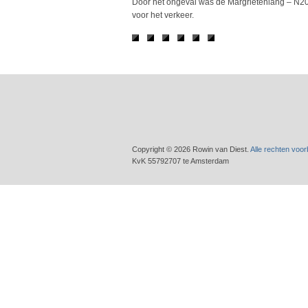
Door het ongeval was de Margrietenlang – N206 
voor het verkeer.
Copyright © 2026 Rowin van Diest.
Alle rechten voo
KvK 55792707 te Amsterdam