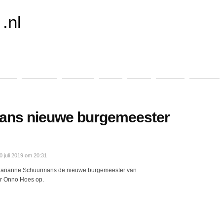
.nl
ening
Koninklijk
Specials
Sport
Video
Archief
Contact
ans nieuwe burgemeester
juli 2019 om 20:31
 Marianne Schuurmans de nieuwe burgemeester van
r Onno Hoes op.