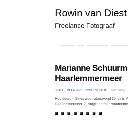
Rowin van Diest 
Freelance Fotograaf
Home
*
Algemeen
Hulpverl
Marianne Schuurm
Haarlemmermeer
in
ALGEMEEN
door
Rowin van Diest
— woensdag 10 
Hoofddorp – Sinds woensdagavond 10 juli is
Haarlemmermeer. Zij volgt daarmee waarneme