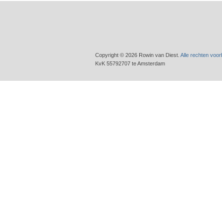
Copyright © 2026 Rowin van Diest.
Alle rechten voo
KvK 55792707 te Amsterdam