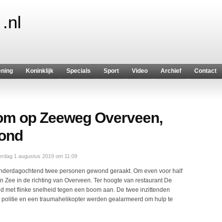
.nl
ening
Koninklijk
Specials
Sport
Video
Archief
Contact
boom op Zeeweg Overveen,
ond
rdag 1 augustus 2019 om 11:09
nderdagochtend twee personen gewond geraakt. Om even voor half
n Zee in de richting van Overveen. Ter hoogte van restaurant De
d met flinke snelheid tegen een boom aan. De twee inzittenden
 politie en een traumahelikopter werden gealarmeerd om hulp te