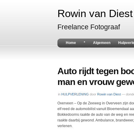
Rowin van Diest 
Freelance Fotograaf
Home
*
Algemeen
Hulpverl
Auto rijdt tegen 
man en vrouw gew
in
HULPVERLENING
door
Rowin van Diest
— donde
Overveen – Op de Zeeweg in Overveen zijn do
elf reed de automobilist vanuit Bloemendaal aa
Bokkedoorns raakte de auto van de weg en ree
raakte daarbij gewond. Ambulance, brandweer,
verlenen.