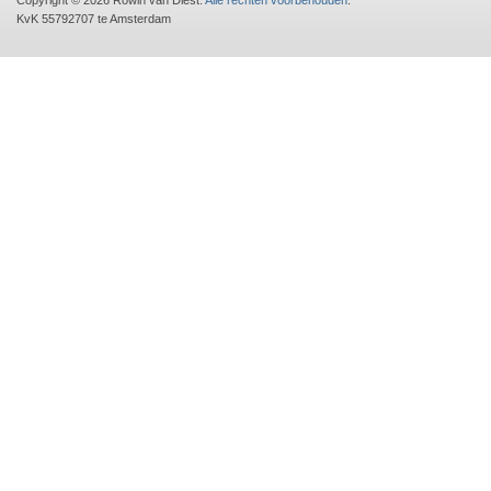
Copyright © 2026 Rowin van Diest.
Alle rechten voorbehouden
.
KvK 55792707 te Amsterdam