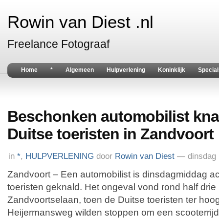
Rowin van Diest .nl
Freelance Fotograaf
Home
*
Algemeen
Hulpverlening
Koninklijk
Special
Beschonken automobilist kna
Duitse toeristen in Zandvoort
in
*
,
HULPVERLENING
door
Rowin van Diest
— dinsdag 
Zandvoort – Een automobilist is dinsdagmiddag a
toeristen geknald. Het ongeval vond rond half drie
Zandvoortselaan, toen de Duitse toeristen ter ho
Heijermansweg wilden stoppen om een scooterrijde